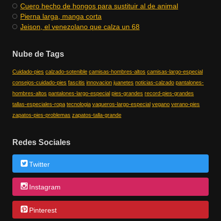
Cuero hecho de hongos para sustituir al de animal
Pierna larga, manga corta
Jeison, el venezolano que calza un 68
Nube de Tags
Cuidado-pies
calzado-sotenible
camisas-hombres-altos
camisas-largo-especial
consejos-cuidado-pies
fascitis
innovacion
juanetes
noticias-calzado
pantalones-
hombres-altos
pantalones-largo-especial
pies-grandes
record-pies-grandes
tallas-especiales-ropa
tecnologia
vaqueros-largo-especial
vegano
verano-pies
zapatos-pies-problemas
zapatos-talla-grande
Redes Sociales
Twitter
Instagram
Pinterest