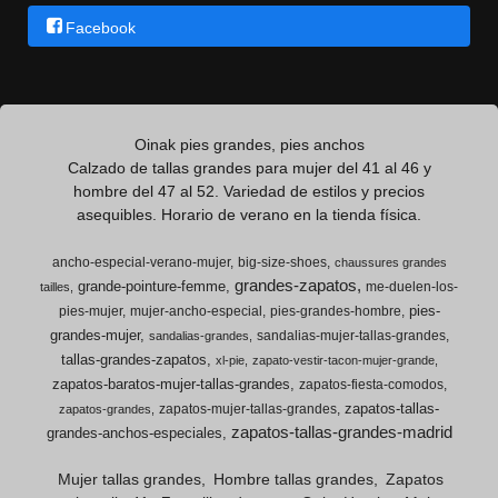
Facebook
Oinak pies grandes, pies anchos
Calzado de tallas grandes para mujer del 41 al 46 y
hombre del 47 al 52. Variedad de estilos y precios
asequibles. Horario de verano en la tienda física.
ancho-especial-verano-mujer
big-size-shoes
chaussures grandes
grandes-zapatos
grande-pointure-femme
me-duelen-los-
tailles
pies-
pies-mujer
mujer-ancho-especial
pies-grandes-hombre
grandes-mujer
sandalias-mujer-tallas-grandes
sandalias-grandes
tallas-grandes-zapatos
xl-pie
zapato-vestir-tacon-mujer-grande
zapatos-baratos-mujer-tallas-grandes
zapatos-fiesta-comodos
zapatos-tallas-
zapatos-mujer-tallas-grandes
zapatos-grandes
zapatos-tallas-grandes-madrid
grandes-anchos-especiales
Mujer tallas grandes
Hombre tallas grandes
Zapatos