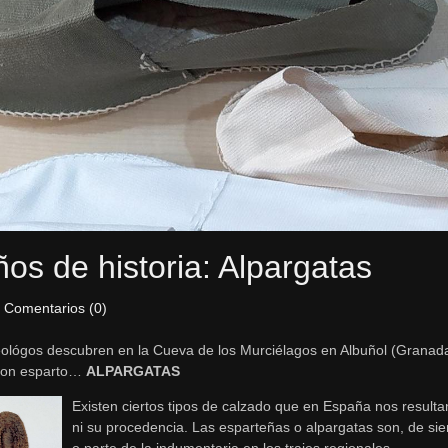
ños de historia: Alpargatas
|
Comentarios (0)
lógos descubren en la Cueva de los Murciélagos en Albuñol (Granada) u
 con esparto…
ALPARGATAS
Existen ciertos tipos de calzado que en España nos resulta
ni su procedencia. Las esparteñas o alpargatas son, de sie
o parte de la indumentaria en los trajes regionales.