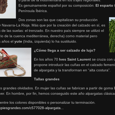
Es genuinamente español por su composición:
El esparto
t
Península Íbérica.
Dos zonas son las que capitalizan su producción
 Navarra-La Rioja. Más que por la creación del calzado en sí, es
n de las suelas: el trenzado. En nuestro país siempre se utilizó el
rio de la cuenca mediterránea, derecha) como material pero
 años el
yute
(India, izquierda) lo ha sustituido.
¿Cómo llega a ser calzado de lujo?
En los años 70
Ives Saint Laurent
se cruza con u
propone introducir las cuñas en el calzado fem
de alpargata y la transforman en “alta costura”.
Tallas grandes
 grandes olvidados. En mujer las cuñas se fabrican a partir de goma E
er. En hombre, por fin, hemos conseguido este año alpargatas clásica
ntre los colores disponibles o personalizar tu terminación.
kpiesgrandes.com/c577028-alpargata...