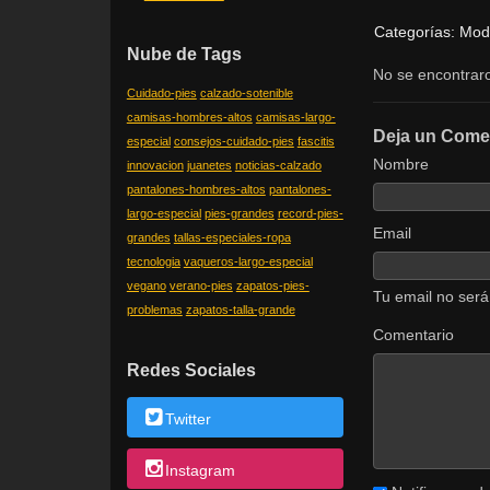
Categorías:
Mod
Nube de Tags
No se encontraro
Cuidado-pies
calzado-sotenible
camisas-hombres-altos
camisas-largo-
Deja un Come
especial
consejos-cuidado-pies
fascitis
Nombre
innovacion
juanetes
noticias-calzado
pantalones-hombres-altos
pantalones-
largo-especial
pies-grandes
record-pies-
Email
grandes
tallas-especiales-ropa
tecnologia
vaqueros-largo-especial
vegano
verano-pies
zapatos-pies-
Tu email no será
problemas
zapatos-talla-grande
Comentario
Redes Sociales
Twitter
Instagram