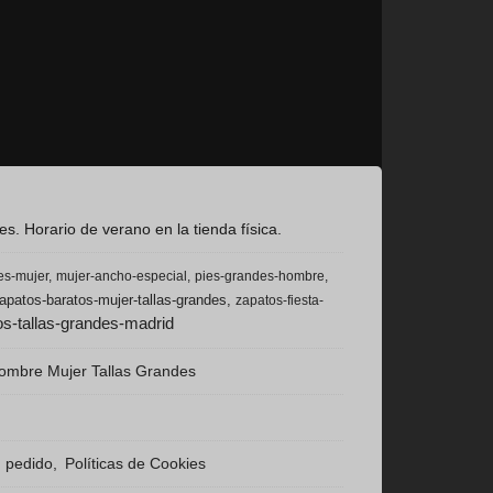
s. Horario de verano en la tienda física.
es-mujer
mujer-ancho-especial
pies-grandes-hombre
apatos-baratos-mujer-tallas-grandes
zapatos-fiesta-
s-tallas-grandes-madrid
ombre Mujer Tallas Grandes
n pedido
Políticas de Cookies