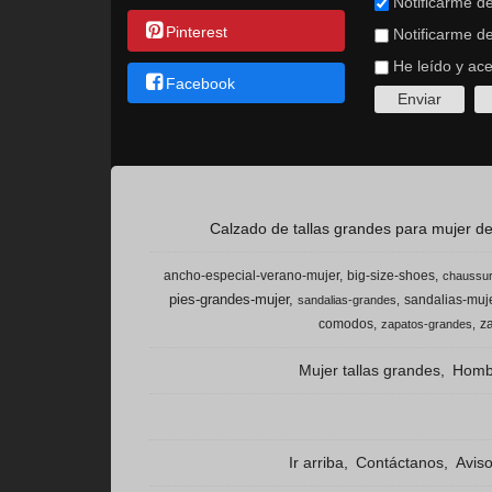
Notificarme de
Pinterest
Notificarme de
He leído y ac
Facebook
Calzado de tallas grandes para mujer del
ancho-especial-verano-mujer
big-size-shoes
chaussur
pies-grandes-mujer
sandalias-muje
sandalias-grandes
comodos
z
zapatos-grandes
Mujer tallas grandes
Hombr
Ir arriba
Contáctanos
Avis