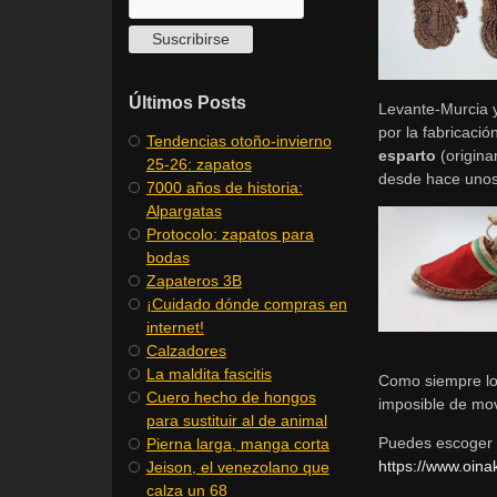
Últimos Posts
Levante-Murcia y
por la fabricació
​Tendencias otoño-invierno
esparto
(origina
25-26: zapatos
desde hace unos
​7000 años de historia:
Alpargatas
Protocolo: zapatos para
bodas
Zapateros 3B
¡Cuidado dónde compras en
internet!
Calzadores
La maldita fascitis
Como siempre los
Cuero hecho de hongos
imposible de mov
para sustituir al de animal
Puedes escoger e
Pierna larga, manga corta
https://www.oina
Jeison, el venezolano que
calza un 68