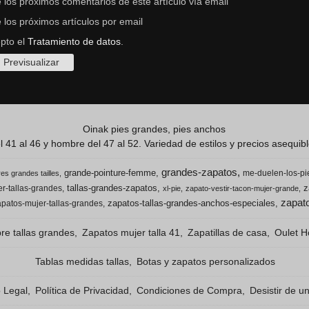
 los próximos comentarios de este artículo vía email
 los próximos artículos por email
epto el
Tratamiento de datos
.
Oinak pies grandes, pies anchos
 41 al 46 y hombre del 47 al 52. Variedad de estilos y precios asequible
grandes-zapatos
grande-pointure-femme
me-duelen-los-pi
es grandes tailles
tallas-grandes-zapatos
z
r-tallas-grandes
xl-pie
zapato-vestir-tacon-mujer-grande
zapato
zapatos-tallas-grandes-anchos-especiales
apatos-mujer-tallas-grandes
e tallas grandes
Zapatos mujer talla 41
Zapatillas de casa
Oulet H
Tablas medidas tallas
Botas y zapatos personalizados
o Legal
Política de Privacidad
Condiciones de Compra
Desistir de u