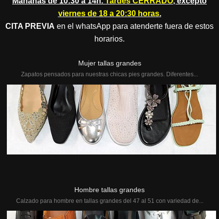
Mañanas de 10:30 a 14h.
Tardes CERRADO
, excepto
viernes de 18 a 20:30 horas
.
CITA PREVIA
en el whatsApp para atenderte fuera de estos
horarios.
Mujer tallas grandes
Zapatos pensados para nuestras chicas pies grandes. Diferentes...
Hombre tallas grandes
Calzado para hombre en tallas grandes del 47 al 51 con variedad de...