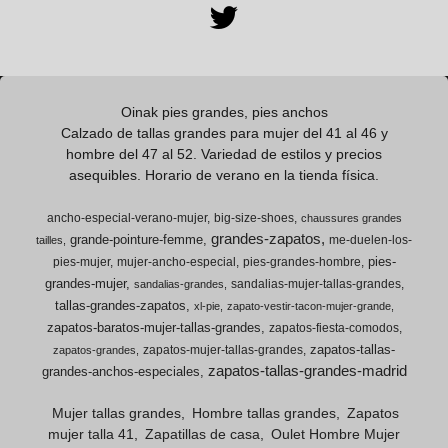

Oinak pies grandes, pies anchos
Calzado de tallas grandes para mujer del 41 al 46 y
hombre del 47 al 52. Variedad de estilos y precios
asequibles. Horario de verano en la tienda física.
ancho-especial-verano-mujer
big-size-shoes
chaussures grandes
grandes-zapatos
grande-pointure-femme
me-duelen-los-
tailles
pies-
pies-mujer
mujer-ancho-especial
pies-grandes-hombre
grandes-mujer
sandalias-mujer-tallas-grandes
sandalias-grandes
tallas-grandes-zapatos
xl-pie
zapato-vestir-tacon-mujer-grande
zapatos-baratos-mujer-tallas-grandes
zapatos-fiesta-comodos
zapatos-tallas-
zapatos-mujer-tallas-grandes
zapatos-grandes
zapatos-tallas-grandes-madrid
grandes-anchos-especiales
Mujer tallas grandes
Hombre tallas grandes
Zapatos
mujer talla 41
Zapatillas de casa
Oulet Hombre Mujer