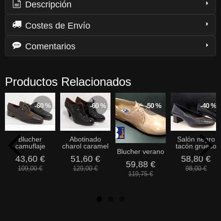
Descripción
Costes de Envío
Comentarios
Productos Relacionados
-60 %
-60 %
-50 %
-40 %
Blucher
Abotinado
Salón negro
camuflaje
charol caramel
tacón grueso
Blucher verano
43,60 €
51,60 €
58,80 €
59,88 €
109,00 €
129,00 €
98,00 €
119,75 €