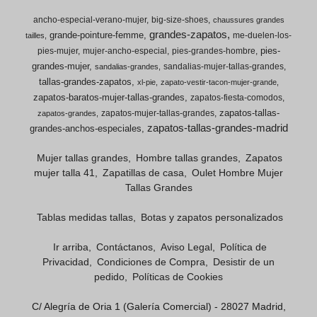
ancho-especial-verano-mujer
big-size-shoes
chaussures grandes
grandes-zapatos
grande-pointure-femme
me-duelen-los-
tailles
pies-
pies-mujer
mujer-ancho-especial
pies-grandes-hombre
grandes-mujer
sandalias-mujer-tallas-grandes
sandalias-grandes
tallas-grandes-zapatos
xl-pie
zapato-vestir-tacon-mujer-grande
zapatos-baratos-mujer-tallas-grandes
zapatos-fiesta-comodos
zapatos-tallas-
zapatos-mujer-tallas-grandes
zapatos-grandes
zapatos-tallas-grandes-madrid
grandes-anchos-especiales
Mujer tallas grandes
Hombre tallas grandes
Zapatos
mujer talla 41
Zapatillas de casa
Oulet Hombre Mujer
Tallas Grandes
Tablas medidas tallas
Botas y zapatos personalizados
Ir arriba
Contáctanos
Aviso Legal
Política de
Privacidad
Condiciones de Compra
Desistir de un
pedido
Políticas de Cookies
C/ Alegría de Oria 1 (Galería Comercial) - 28027 Madrid,