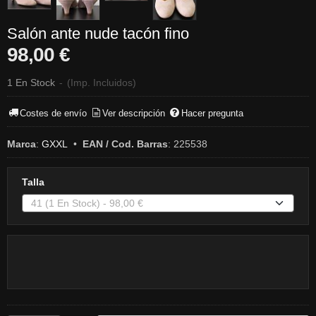
Salón ante nude tacón fino
98,00 €
1 En Stock
-
(Imp. Incluidos)
Costes de envío
Ver descripción
Hacer pregunta
Marca
:
GXXL
•
EAN / Cod. Barras
:
225538
Talla