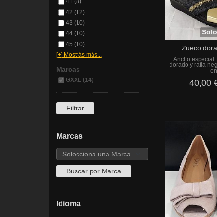
41 (8)
42 (12)
43 (10)
Solo
44 (10)
45 (10)
Zueco dora
[+] Mostrás más...
Ancho especial.
dorado y rafia ne
Marcas
en.
GXXL (14)
40,00 
Marcas
Idioma