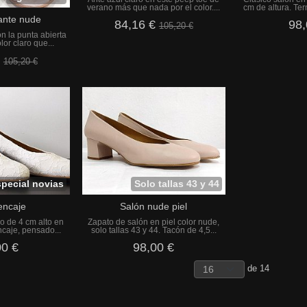
verano más que nada por el color....
cm de altura. Ter
ante nude
84,16 €
98,
105,20 €
n la punta abierta
lor claro que...
€
105,20 €
pecial novias
Solo tallas 43 y 44
encaje
Salón nude piel
no de 4 cm alto en
Zapato de salón en piel color nude,
ncaje, pensado...
solo tallas 43 y 44. Tacón de 4,5...
00 €
98,00 €
de 14