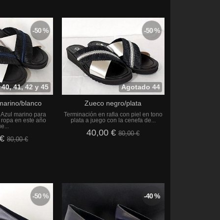
-50 %
-50 %
40, 41, 42 y 45
Agotado 44
marino/blanco
Zueco negro/plata
 Azul marino para
Terminación en rafia con piel en tono
 ropa en este año
plata a juego con la cenefa de...
e...
40,00 €
80,00 €
 €
80,00 €
-50 %
-40 %