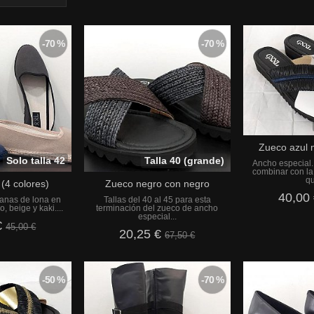
-70 %
-70 %
Zueco azul 
Solo talla 42
Talla 40 (grande)
Ancho especial.
combinar con la
qu
(4 colores)
Zueco negro con negro
40,00
ianas de lona en
Tallas del 40 al 45 para esta
, beige y kaki....
terminación del zueco de ancho
especial...
€
45,00 €
20,25 €
67,50 €
-50 %
-70 %