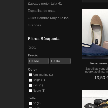
Zapatos mujer talla 41
Zapatillas de casa
Oulet Hombre Mujer Tallas
Grandes
Filtros Búsqueda
GXXL
Precio
Venecianas 
Zapatillas venec
Color
negro, azul marino
Azul marino (1)
13,50 
Beige (1)
Kaki (1)
Negro (1)
Talla
40 (2)