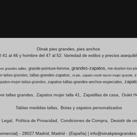
Oinak pies grandes, pies anchos
 41 al 46 y hombre del 47 al 52. Variedad de estilos y precios asequible
grandes-zapatos
grande-pointure-femme
me-duelen-los-pi
es grandes tailles
tallas-grandes-zapatos
z
r-tallas-grandes
xl-pie
zapato-vestir-tacon-mujer-grande
zapato
zapatos-tallas-grandes-anchos-especiales
apatos-mujer-tallas-grandes
e tallas grandes
Zapatos mujer talla 41
Zapatillas de casa
Oulet H
Tablas medidas tallas
Botas y zapatos personalizados
o Legal
Política de Privacidad
Condiciones de Compra
Desistir de u
 Comercial) - 28027 Madrid, Madrid - (España) | info@oinakpiesgrandes