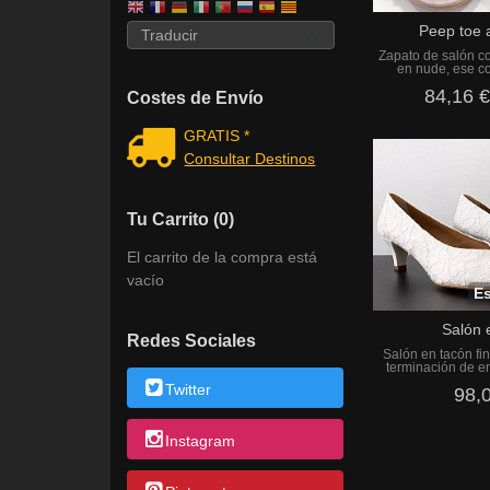
Peep toe 
Zapato de salón co
en nude, ese co
84,16 
Costes de Envío
GRATIS *
Consultar Destinos
Tu Carrito (0)
El carrito de la compra está
vacío
Es
Salón 
Redes Sociales
Salón en tacón fi
terminación de e
Twitter
98,
Instagram