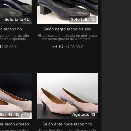
Solo talla 41
Solo talla 41
o tacón fino
Salón negro tacón grueso
co de 4 cm de alto
El clásico salón azafata en piel negra
mbién disponible...
con tacón grueso de 4 cm para...
 €
58,80 €
98,00 €
98,00 €
llas 41, 42 y 45
Agotado 43
de tacón grueso
Salón ante nude tacón fino
 tacón grueso de 4
Tacón fino de 4 cm de alto para este