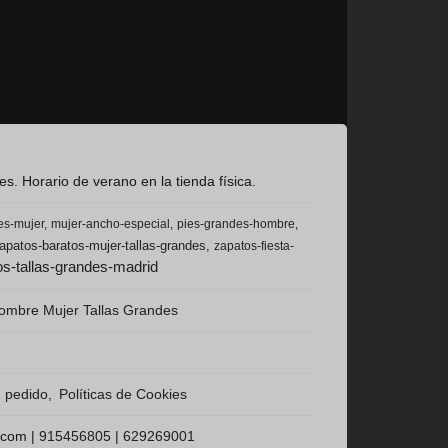
s. Horario de verano en la tienda física.
es-mujer
mujer-ancho-especial
pies-grandes-hombre
apatos-baratos-mujer-tallas-grandes
zapatos-fiesta-
s-tallas-grandes-madrid
ombre Mujer Tallas Grandes
n pedido
Políticas de Cookies
.com |
915456805
|
629269001