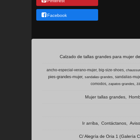
Pinterest
Facebook
Calzado de tallas grandes para mujer del
ancho-especial-verano-mujer
big-size-shoes
chaussur
pies-grandes-mujer
sandalias-muje
sandalias-grandes
comodos
z
zapatos-grandes
Mujer tallas grandes
Hombr
Ir arriba
Contáctanos
Avis
C/ Alegría de Oria 1 (Galería