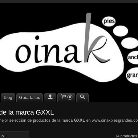
Blog
Guía tallas
0
 de la marca GXXL
ejor selección de productos de la marca
GXXL
en www.oinakpiesgrandes.c
io
14 productos