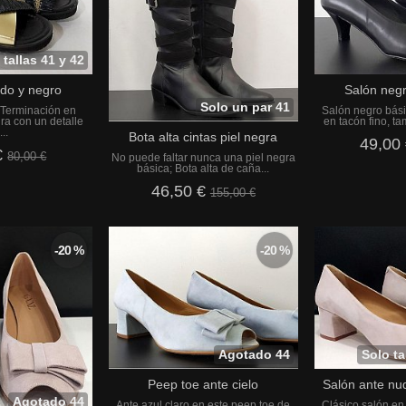
 tallas 41 y 42
do y negro
Salón negr
Solo un par 41
 Terminación en
Salón negro bási
gra con un detalle
en tacón fino, ta
..
Bota alta cintas piel negra
49,00
€
80,00 €
No puede faltar nunca una piel negra
básica; Bota alta de caña...
46,50 €
155,00 €
-20 %
-20 %
Agotado 44
Solo ta
Peep toe ante cielo
Salón ante nu
Agotado 44
Ante azul claro en este peep toe de
Clásico salón en