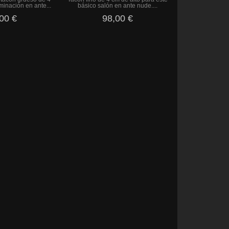
minación en ante...
básico salón en ante nude....
00 €
98,00 €