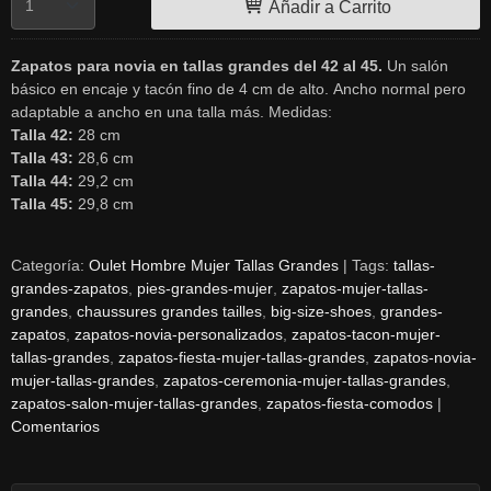
Añadir a Carrito
Zapatos para novia en tallas grandes del 42 al 45.
Un salón
básico en encaje y tacón fino de 4 cm de alto. Ancho normal pero
adaptable a ancho en una talla más. Medidas:
Talla 42:
28 cm
Talla 43:
28,6 cm
Talla 44:
29,2 cm
Talla 45:
29,8 cm
Categoría:
Oulet Hombre Mujer Tallas Grandes
|
Tags:
tallas-
grandes-zapatos
pies-grandes-mujer
zapatos-mujer-tallas-
grandes
chaussures grandes tailles
big-size-shoes
grandes-
zapatos
zapatos-novia-personalizados
zapatos-tacon-mujer-
tallas-grandes
zapatos-fiesta-mujer-tallas-grandes
zapatos-novia-
mujer-tallas-grandes
zapatos-ceremonia-mujer-tallas-grandes
zapatos-salon-mujer-tallas-grandes
zapatos-fiesta-comodos
|
Comentarios