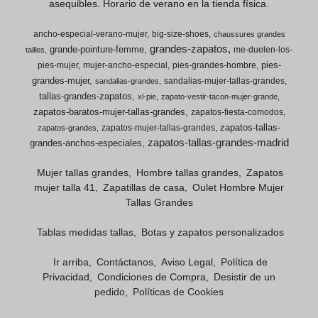
asequibles. Horario de verano en la tienda física.
ancho-especial-verano-mujer
big-size-shoes
chaussures grandes
grandes-zapatos
grande-pointure-femme
me-duelen-los-
tailles
pies-
pies-mujer
mujer-ancho-especial
pies-grandes-hombre
grandes-mujer
sandalias-mujer-tallas-grandes
sandalias-grandes
tallas-grandes-zapatos
xl-pie
zapato-vestir-tacon-mujer-grande
zapatos-baratos-mujer-tallas-grandes
zapatos-fiesta-comodos
zapatos-tallas-
zapatos-mujer-tallas-grandes
zapatos-grandes
zapatos-tallas-grandes-madrid
grandes-anchos-especiales
Mujer tallas grandes
Hombre tallas grandes
Zapatos
mujer talla 41
Zapatillas de casa
Oulet Hombre Mujer
Tallas Grandes
Tablas medidas tallas
Botas y zapatos personalizados
Ir arriba
Contáctanos
Aviso Legal
Política de
Privacidad
Condiciones de Compra
Desistir de un
pedido
Políticas de Cookies