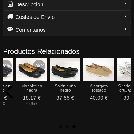
Descripción
Costes de Envío
Comentarios
Productos Relacionados
-50 %
-30 %
as azul
Manoletina
Salón cuña
Alpargata
Sandali
ino
negra
negro
Tostado
cruzada
5 €
18,17 €
37,55 €
40,00 €
39,0
0 €
25,95 €