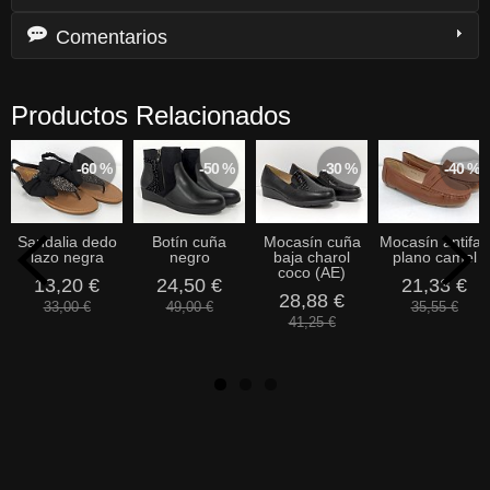
Comentarios
Productos Relacionados
-60 %
-50 %
-30 %
-40 %
Sandalia dedo
Botín cuña
Mocasín cuña
Mocasín antifaz
lazo negra
negro
baja charol
plano camel
coco (AE)
13,20 €
24,50 €
21,33 €
28,88 €
33,00 €
49,00 €
35,55 €
41,25 €