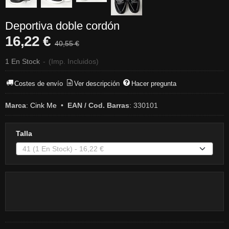
Deportiva doble cordón
16,22 €
40,55 €
1 En Stock
-
(Imp. Incluidos)
Costes de envío
Ver descripción
Hacer pregunta
Marca
:
Cink Me
•
EAN / Cod. Barras
:
330101
Talla