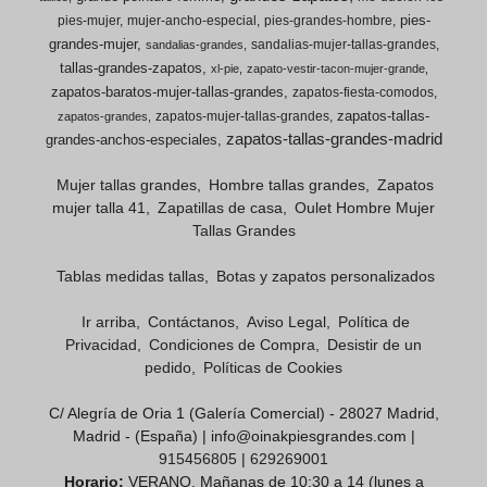
pies-
pies-mujer
mujer-ancho-especial
pies-grandes-hombre
grandes-mujer
sandalias-mujer-tallas-grandes
sandalias-grandes
tallas-grandes-zapatos
xl-pie
zapato-vestir-tacon-mujer-grande
zapatos-baratos-mujer-tallas-grandes
zapatos-fiesta-comodos
zapatos-tallas-
zapatos-mujer-tallas-grandes
zapatos-grandes
zapatos-tallas-grandes-madrid
grandes-anchos-especiales
Mujer tallas grandes
Hombre tallas grandes
Zapatos
mujer talla 41
Zapatillas de casa
Oulet Hombre Mujer
Tallas Grandes
Tablas medidas tallas
Botas y zapatos personalizados
Ir arriba
Contáctanos
Aviso Legal
Política de
Privacidad
Condiciones de Compra
Desistir de un
pedido
Políticas de Cookies
C/ Alegría de Oria 1 (Galería Comercial) - 28027 Madrid,
Madrid - (España) | info@oinakpiesgrandes.com |
915456805
|
629269001
Horario:
VERANO. Mañanas de 10:30 a 14 (lunes a