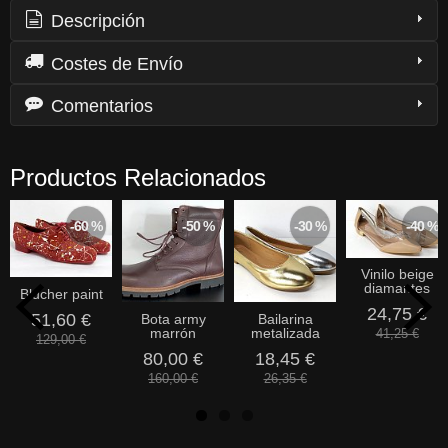
Descripción
Costes de Envío
Comentarios
Productos Relacionados
-60 %
-50 %
-30 %
-40 %
Vinilo beige
diamantes
Blucher paint
24,75 €
51,60 €
Bota army
Bailarina
marrón
metalizada
41,25 €
129,00 €
80,00 €
18,45 €
160,00 €
26,35 €