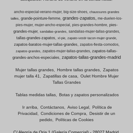
ancho-especial-verano-mujer
big-size-shoes
chaussures grandes
grandes-zapatos
grande-pointure-femme
me-duelen-los-
tailles
pies-
pies-mujer
mujer-ancho-especial
pies-grandes-hombre
grandes-mujer
sandalias-mujer-tallas-grandes
sandalias-grandes
tallas-grandes-zapatos
xl-pie
zapato-vestir-tacon-mujer-grande
zapatos-baratos-mujer-tallas-grandes
zapatos-fiesta-comodos
zapatos-tallas-
zapatos-mujer-tallas-grandes
zapatos-grandes
zapatos-tallas-grandes-madrid
grandes-anchos-especiales
Mujer tallas grandes
Hombre tallas grandes
Zapatos
mujer talla 41
Zapatillas de casa
Oulet Hombre Mujer
Tallas Grandes
Tablas medidas tallas
Botas y zapatos personalizados
Ir arriba
Contáctanos
Aviso Legal
Política de
Privacidad
Condiciones de Compra
Desistir de un
pedido
Políticas de Cookies
C/ Alegría de Oria 1 (Galería Comercial) - 28027 Madrid,