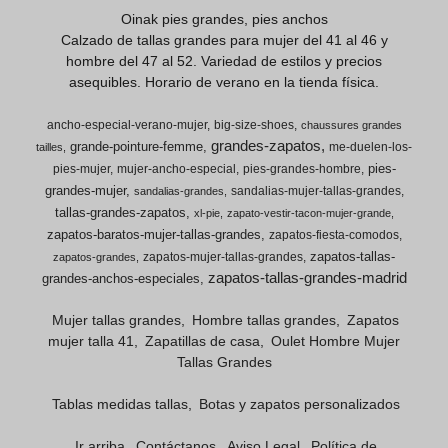
Oinak pies grandes, pies anchos
Calzado de tallas grandes para mujer del 41 al 46 y
hombre del 47 al 52. Variedad de estilos y precios
asequibles. Horario de verano en la tienda física.
ancho-especial-verano-mujer
big-size-shoes
chaussures grandes
grandes-zapatos
grande-pointure-femme
me-duelen-los-
tailles
pies-
pies-mujer
mujer-ancho-especial
pies-grandes-hombre
grandes-mujer
sandalias-mujer-tallas-grandes
sandalias-grandes
tallas-grandes-zapatos
xl-pie
zapato-vestir-tacon-mujer-grande
zapatos-baratos-mujer-tallas-grandes
zapatos-fiesta-comodos
zapatos-tallas-
zapatos-mujer-tallas-grandes
zapatos-grandes
zapatos-tallas-grandes-madrid
grandes-anchos-especiales
Mujer tallas grandes
Hombre tallas grandes
Zapatos
mujer talla 41
Zapatillas de casa
Oulet Hombre Mujer
Tallas Grandes
Tablas medidas tallas
Botas y zapatos personalizados
Ir arriba
Contáctanos
Aviso Legal
Política de