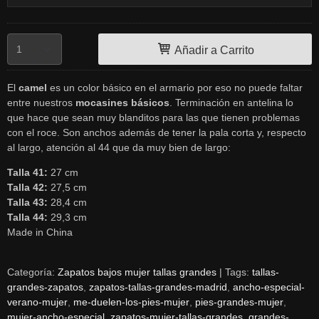
Añadir a Carrito
El
camel
es un color básico en el armario por eso no puede faltar
entre nuestros
mocasines básicos
. Terminación en antelina lo
que hace que sean muy blanditos para las que tienen problemas
con el roce. Son anchos además de tener la pala corta y, respecto
al largo, atención al 44 que da muy bien de largo:
Talla 41:
27 cm
Talla 42:
27,5 cm
Talla 43:
28,4 cm
Talla 44:
29,3 cm
Made in China
Categoría:
Zapatos bajos mujer tallas grandes
|
Tags:
tallas-
grandes-zapatos
zapatos-tallas-grandes-madrid
ancho-especial-
verano-mujer
me-duelen-los-pies-mujer
pies-grandes-mujer
mujer-ancho-especial
zapatos-mujer-tallas-grandes
grandes-