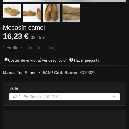
Mocasín camel
16,23 €
32,45 €
1 En Stock
-
(Imp. Incluidos)
Costes de envío
Ver descripción
Hacer pregunta
Marca
:
Top Shoes
•
EAN / Cod. Barras
:
3310622
Talla