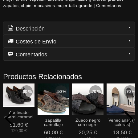
zapatos
xl-pie
mocasines-mujer-talla-grande
|
Comentarios
Descripción
Costes de Envío
Comentarios
Productos Relacionados
-60 %
-50 %
-70 %
-70 %
Abotinado
charol caramel
zapatilla
Zueco negro
Venecianas (4
51,60 €
camuflaje
con negro
colores)
129,00 €
60,00 €
20,25 €
13,50 €