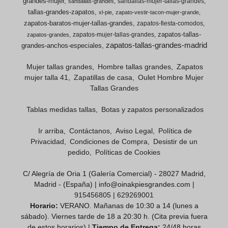
grandes-mujer
sandalias-mujer-tallas-grandes
sandalias-grandes
tallas-grandes-zapatos
xl-pie
zapato-vestir-tacon-mujer-grande
zapatos-baratos-mujer-tallas-grandes
zapatos-fiesta-comodos
zapatos-tallas-
zapatos-mujer-tallas-grandes
zapatos-grandes
zapatos-tallas-grandes-madrid
grandes-anchos-especiales
Mujer tallas grandes
Hombre tallas grandes
Zapatos
mujer talla 41
Zapatillas de casa
Oulet Hombre Mujer
Tallas Grandes
Tablas medidas tallas
Botas y zapatos personalizados
Ir arriba
Contáctanos
Aviso Legal
Política de
Privacidad
Condiciones de Compra
Desistir de un
pedido
Políticas de Cookies
C/ Alegría de Oria 1 (Galería Comercial) - 28027 Madrid,
Madrid - (España) | info@oinakpiesgrandes.com |
915456805
|
629269001
Horario:
VERANO. Mañanas de 10:30 a 14 (lunes a
sábado). Viernes tarde de 18 a 20:30 h. (Cita previa fuera
de estos horarios) |
Tiempo de Entrega:
24/48 horas