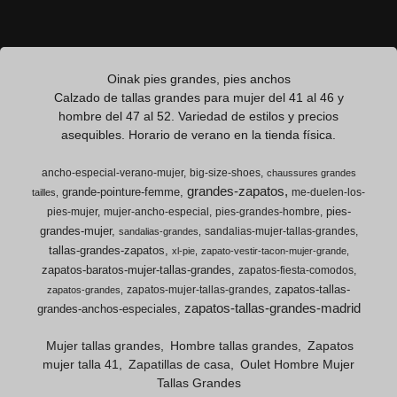
Oinak pies grandes, pies anchos
Calzado de tallas grandes para mujer del 41 al 46 y
hombre del 47 al 52. Variedad de estilos y precios
asequibles. Horario de verano en la tienda física.
ancho-especial-verano-mujer
big-size-shoes
chaussures grandes
grandes-zapatos
grande-pointure-femme
me-duelen-los-
tailles
pies-
pies-mujer
mujer-ancho-especial
pies-grandes-hombre
grandes-mujer
sandalias-mujer-tallas-grandes
sandalias-grandes
tallas-grandes-zapatos
xl-pie
zapato-vestir-tacon-mujer-grande
zapatos-baratos-mujer-tallas-grandes
zapatos-fiesta-comodos
zapatos-tallas-
zapatos-mujer-tallas-grandes
zapatos-grandes
zapatos-tallas-grandes-madrid
grandes-anchos-especiales
Mujer tallas grandes
Hombre tallas grandes
Zapatos
mujer talla 41
Zapatillas de casa
Oulet Hombre Mujer
Tallas Grandes