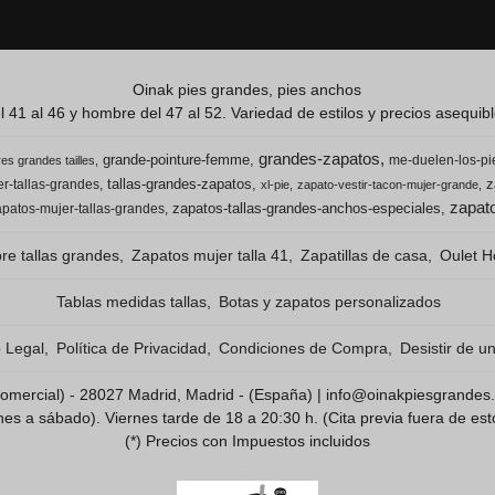
Oinak pies grandes, pies anchos
 41 al 46 y hombre del 47 al 52. Variedad de estilos y precios asequible
grandes-zapatos
grande-pointure-femme
me-duelen-los-pi
es grandes tailles
tallas-grandes-zapatos
z
r-tallas-grandes
xl-pie
zapato-vestir-tacon-mujer-grande
zapato
zapatos-tallas-grandes-anchos-especiales
apatos-mujer-tallas-grandes
e tallas grandes
Zapatos mujer talla 41
Zapatillas de casa
Oulet H
Tablas medidas tallas
Botas y zapatos personalizados
o Legal
Política de Privacidad
Condiciones de Compra
Desistir de u
 Comercial) - 28027 Madrid, Madrid - (España) | info@oinakpiesgrandes
 a sábado). Viernes tarde de 18 a 20:30 h. (Cita previa fuera de est
(*) Precios con Impuestos incluidos