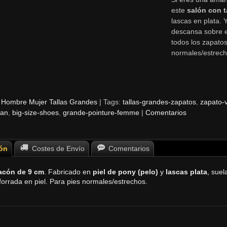
este
salón con 
lascas en plata. 
descansa sobre el
todos los zapatos
normales/estrech
 Hombre Mujer Tallas Grandes
|
Tags:
tallas-grandes-zapatos
zapato-
lan
big-size-shoes
grande-pointure-femme
|
Comentarios
ón
Costes de Envío
Comentarios
acón de 9 cm
. Fabricado en
piel de pony (pelo)
y
lascas plata
, suel
forrada en piel. Para pies normales/estrechos.