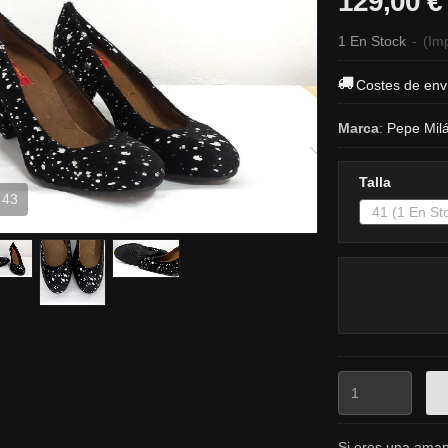
129,00 €
1 En Stock
-
(Imp
Costes de env
Marca
:
Pepe Mil
Talla
 43
Si eres una aman