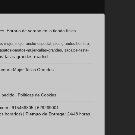
s. Horario de verano en la tienda física.
es-mujer
mujer-ancho-especial
pies-grandes-hombre
apatos-baratos-mujer-tallas-grandes
zapatos-fiesta-
s-tallas-grandes-madrid
ombre Mujer Tallas Grandes
n pedido
Políticas de Cookies
.com |
915456805
|
629269001
os horarios) |
Tiempo de Entrega:
24/48 horas