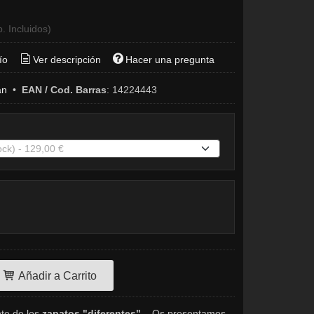
. Incluidos)
ío
Ver descripción
Hacer una pregunta
án
•
EAN / Cod. Barras
:
14224443
Añadir a Carrito
te de los
zapatos "diferentes"
... Os presentamos