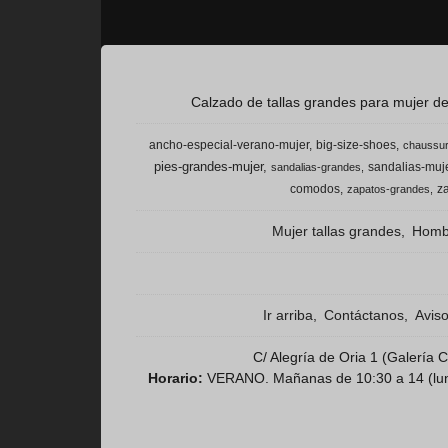
Calzado de tallas grandes para mujer del
ancho-especial-verano-mujer
big-size-shoes
chaussur
pies-grandes-mujer
sandalias-muje
sandalias-grandes
comodos
z
zapatos-grandes
Mujer tallas grandes
Hombr
Ir arriba
Contáctanos
Avis
C/ Alegría de Oria 1 (Galería
Horario:
VERANO. Mañanas de 10:30 a 14 (lunes