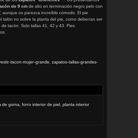
tacón de 9 cm
de alto en terminación negro pelo con
Y, aunque os parezca increíble cómodo. El pie
 talón no sobre la planta del pie, como deberían ser
 de tacón. Solo tallas 41, 42 y 43. Pies
os.
vestir-tacon-mujer-grande
zapatos-tallas-grandes-
a de goma, forro interior de piel, planta interior