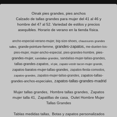
Oinak pies grandes, pies anchos
Calzado de tallas grandes para mujer del 41 al 46 y
hombre del 47 al 52. Variedad de estilos y precios
asequibles. Horario de verano en la tienda física.
ancho-especial-verano-mujer
big-size-shoes
chaussures grandes
grandes-zapatos
grande-pointure-femme
me-duelen-los-
tailles
pies-
pies-mujer
mujer-ancho-especial
pies-grandes-hombre
grandes-mujer
sandalias-mujer-tallas-grandes
sandalias-grandes
tallas-grandes-zapatos
xl-pie
zapato-vestir-tacon-mujer-grande
zapatos-baratos-mujer-tallas-grandes
zapatos-fiesta-comodos
zapatos-tallas-
zapatos-mujer-tallas-grandes
zapatos-grandes
zapatos-tallas-grandes-madrid
grandes-anchos-especiales
Mujer tallas grandes
Hombre tallas grandes
Zapatos
mujer talla 41
Zapatillas de casa
Oulet Hombre Mujer
Tallas Grandes
Tablas medidas tallas
Botas y zapatos personalizados