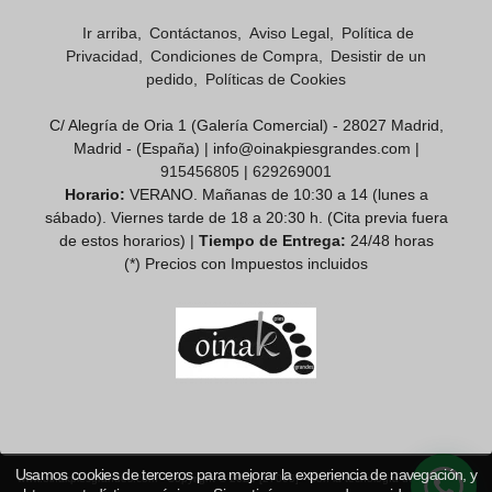
Ir arriba
Contáctanos
Aviso Legal
Política de
Privacidad
Condiciones de Compra
Desistir de un
pedido
Políticas de Cookies
C/ Alegría de Oria 1 (Galería Comercial) - 28027 Madrid,
Madrid - (España) | info@oinakpiesgrandes.com |
915456805
|
629269001
Horario:
VERANO. Mañanas de 10:30 a 14 (lunes a
sábado). Viernes tarde de 18 a 20:30 h. (Cita previa fuera
de estos horarios) |
Tiempo de Entrega:
24/48 horas
(*) Precios con Impuestos incluidos
Usamos cookies de terceros para mejorar la experiencia de navegación, y
www.oinakpiesgrandes.com
- Copyright © 2026 [27005] - Con la tecnología de Palbin.com