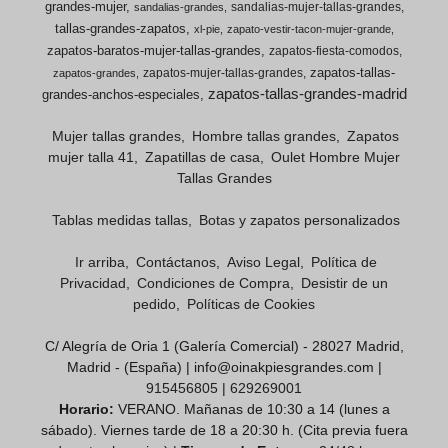
grandes-mujer
sandalias-mujer-tallas-grandes
sandalias-grandes
tallas-grandes-zapatos
xl-pie
zapato-vestir-tacon-mujer-grande
zapatos-baratos-mujer-tallas-grandes
zapatos-fiesta-comodos
zapatos-tallas-
zapatos-mujer-tallas-grandes
zapatos-grandes
zapatos-tallas-grandes-madrid
grandes-anchos-especiales
Mujer tallas grandes
Hombre tallas grandes
Zapatos
mujer talla 41
Zapatillas de casa
Oulet Hombre Mujer
Tallas Grandes
Tablas medidas tallas
Botas y zapatos personalizados
Ir arriba
Contáctanos
Aviso Legal
Política de
Privacidad
Condiciones de Compra
Desistir de un
pedido
Políticas de Cookies
C/ Alegría de Oria 1 (Galería Comercial) - 28027 Madrid,
Madrid - (España) | info@oinakpiesgrandes.com |
915456805
|
629269001
Horario:
VERANO. Mañanas de 10:30 a 14 (lunes a
sábado). Viernes tarde de 18 a 20:30 h. (Cita previa fuera