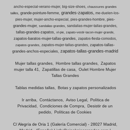
ancho-especial-verano-mujer
big-size-shoes
chaussures grandes
grandes-zapatos
grande-pointure-femme
me-duelen-los-
tailles
pies-
pies-mujer
mujer-ancho-especial
pies-grandes-hombre
grandes-mujer
sandalias-mujer-tallas-grandes
sandalias-grandes
tallas-grandes-zapatos
xl-pie
zapato-vestir-tacon-mujer-grande
zapatos-baratos-mujer-tallas-grandes
zapatos-fiesta-comodos
zapatos-tallas-
zapatos-mujer-tallas-grandes
zapatos-grandes
zapatos-tallas-grandes-madrid
grandes-anchos-especiales
Mujer tallas grandes
Hombre tallas grandes
Zapatos
mujer talla 41
Zapatillas de casa
Oulet Hombre Mujer
Tallas Grandes
Tablas medidas tallas
Botas y zapatos personalizados
Ir arriba
Contáctanos
Aviso Legal
Política de
Privacidad
Condiciones de Compra
Desistir de un
pedido
Políticas de Cookies
C/ Alegría de Oria 1 (Galería Comercial) - 28027 Madrid,