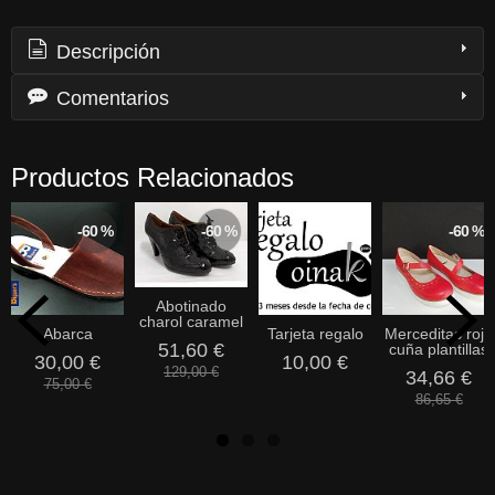
Descripción
Comentarios
Productos Relacionados
-60 %
-60 %
-60 %
Abotinado
charol caramel
Abarca
Tarjeta regalo
Merceditas roja
51,60 €
cuña plantillas
30,00 €
10,00 €
129,00 €
34,66 €
75,00 €
86,65 €