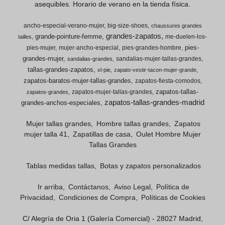
asequibles. Horario de verano en la tienda física.
ancho-especial-verano-mujer
big-size-shoes
chaussures grandes
grandes-zapatos
grande-pointure-femme
me-duelen-los-
tailles
pies-
pies-mujer
mujer-ancho-especial
pies-grandes-hombre
grandes-mujer
sandalias-mujer-tallas-grandes
sandalias-grandes
tallas-grandes-zapatos
xl-pie
zapato-vestir-tacon-mujer-grande
zapatos-baratos-mujer-tallas-grandes
zapatos-fiesta-comodos
zapatos-tallas-
zapatos-mujer-tallas-grandes
zapatos-grandes
zapatos-tallas-grandes-madrid
grandes-anchos-especiales
Mujer tallas grandes
Hombre tallas grandes
Zapatos
mujer talla 41
Zapatillas de casa
Oulet Hombre Mujer
Tallas Grandes
Tablas medidas tallas
Botas y zapatos personalizados
Ir arriba
Contáctanos
Aviso Legal
Política de
Privacidad
Condiciones de Compra
Políticas de Cookies
C/ Alegría de Oria 1 (Galería Comercial) - 28027 Madrid,