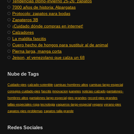
​Tendencias otoño-invierno 25-26: zapatos
​7000 años de historia: Alpargatas
Protocolo: zapatos para bodas
Zapateros 3B
¡Cuidado dónde compras en internet!
Calzadores
La maldita fascitis
Cuero hecho de hongos para sustituir al de animal
Pierna larga, manga corta
Jeison, el venezolano que calza un 68
Nube de Tags
Cuidado-pies
calzado-sotenible
camisas-hombres-altos
camisas-largo-especial
consejos-cuidado-pies
fascitis
innovacion
juanetes
noticias-calzado
pantalones-
hombres-altos
pantalones-largo-especial
pies-grandes
record-pies-grandes
tallas-especiales-ropa
tecnologia
vaqueros-largo-especial
vegano
verano-pies
zapatos-pies-problemas
zapatos-talla-grande
Redes Sociales