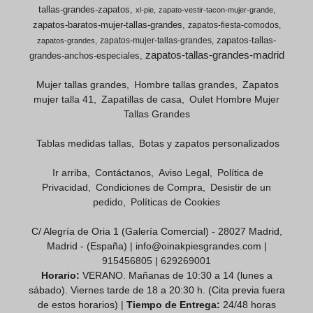
tallas-grandes-zapatos
xl-pie
zapato-vestir-tacon-mujer-grande
zapatos-baratos-mujer-tallas-grandes
zapatos-fiesta-comodos
zapatos-tallas-
zapatos-mujer-tallas-grandes
zapatos-grandes
zapatos-tallas-grandes-madrid
grandes-anchos-especiales
Mujer tallas grandes
Hombre tallas grandes
Zapatos
mujer talla 41
Zapatillas de casa
Oulet Hombre Mujer
Tallas Grandes
Tablas medidas tallas
Botas y zapatos personalizados
Ir arriba
Contáctanos
Aviso Legal
Política de
Privacidad
Condiciones de Compra
Desistir de un
pedido
Políticas de Cookies
C/ Alegría de Oria 1 (Galería Comercial) - 28027 Madrid,
Madrid - (España) | info@oinakpiesgrandes.com |
915456805
|
629269001
Horario:
VERANO. Mañanas de 10:30 a 14 (lunes a
sábado). Viernes tarde de 18 a 20:30 h. (Cita previa fuera
de estos horarios) |
Tiempo de Entrega:
24/48 horas