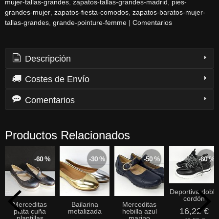
mujer-tallas-grandes
zapatos-tallas-grandes-madrid
pies-
grandes-mujer
zapatos-fiesta-comodos
zapatos-baratos-mujer-
tallas-grandes
grande-pointure-femme
|
Comentarios
Descripción
Costes de Envío
Comentarios
Productos Relacionados
-60 %
-30 %
-50 %
-60 %
Deportiva doble
cordón
Merceditas
Bailarina
Merceditas
16,22 €
plata cuña
metalizada
hebilla azul
plantillas
marino