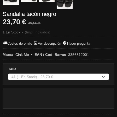
Sandalia tacón negro
23,70 €
39,50 €
1 En Stock
-
(Imp. Incluidos)
Costes de envío
Ver descripción
Hacer pregunta
Marca
:
Cink Me
•
EAN / Cod. Barras
:
3356312001
Talla