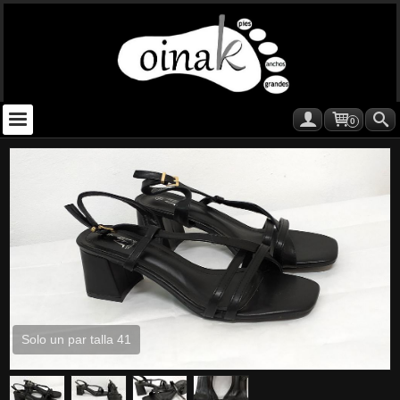
0
Solo un par talla 41