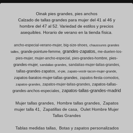
Oinak pies grandes, pies anchos
Calzado de tallas grandes para mujer del 41 al 46 y
hombre del 47 al 52. Variedad de estilos y precios
asequibles. Horario de verano en la tienda física.
ancho-especial-verano-mujer
big-size-shoes
chaussures grandes
grandes-zapatos
grande-pointure-femme
me-duelen-los-
tailles
pies-
pies-mujer
mujer-ancho-especial
pies-grandes-hombre
grandes-mujer
sandalias-mujer-tallas-grandes
sandalias-grandes
tallas-grandes-zapatos
xl-pie
zapato-vestir-tacon-mujer-grande
zapatos-baratos-mujer-tallas-grandes
zapatos-fiesta-comodos
zapatos-tallas-
zapatos-mujer-tallas-grandes
zapatos-grandes
zapatos-tallas-grandes-madrid
grandes-anchos-especiales
Mujer tallas grandes
Hombre tallas grandes
Zapatos
mujer talla 41
Zapatillas de casa
Oulet Hombre Mujer
Tallas Grandes
Tablas medidas tallas
Botas y zapatos personalizados