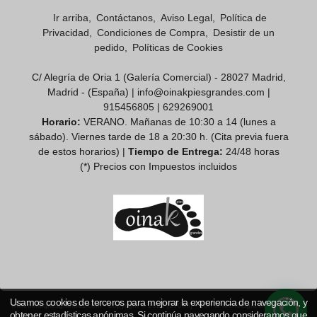
Ir arriba
Contáctanos
Aviso Legal
Política de
Privacidad
Condiciones de Compra
Desistir de un
pedido
Políticas de Cookies
C/ Alegría de Oria 1 (Galería Comercial) - 28027 Madrid,
Madrid - (España) | info@oinakpiesgrandes.com |
915456805
|
629269001
Horario:
VERANO. Mañanas de 10:30 a 14 (lunes a
sábado). Viernes tarde de 18 a 20:30 h. (Cita previa fuera
de estos horarios) |
Tiempo de Entrega:
24/48 horas
(*) Precios con Impuestos incluidos
Usamos cookies de terceros para mejorar la experiencia de navegación, y
www.oinakpiesgrandes.com
- Copyright © 2026 [27005] - Con la tecnología de Palbin.com
obtener estadísticas anónimas. Si continúa navegando consideramos que