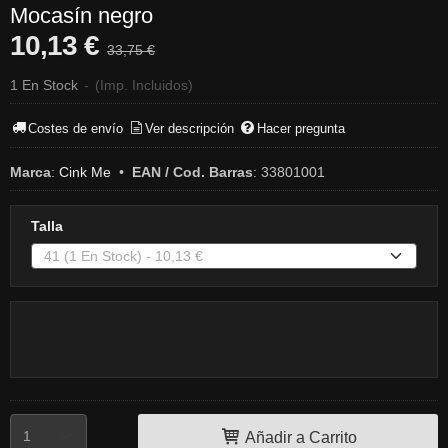
Mocasín negro
10,13 €
33,75 €
1 En Stock
-
(Imp. Incluidos)
Costes de envío
Ver descripción
Hacer pregunta
Marca
:
Cink Me
•
EAN / Cod. Barras
:
33801001
Talla
Añadir a Carrito