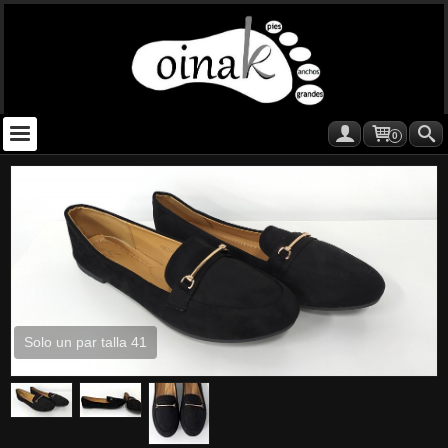
0
Solo un par talla 41