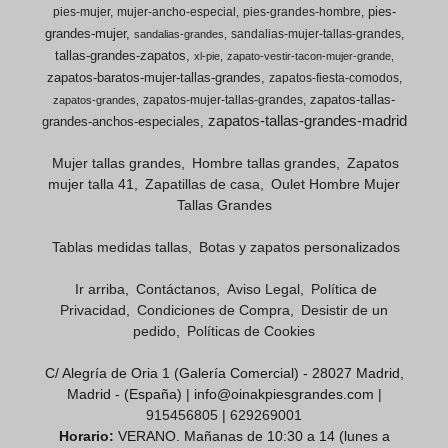
pies-
pies-mujer
mujer-ancho-especial
pies-grandes-hombre
grandes-mujer
sandalias-mujer-tallas-grandes
sandalias-grandes
tallas-grandes-zapatos
xl-pie
zapato-vestir-tacon-mujer-grande
zapatos-baratos-mujer-tallas-grandes
zapatos-fiesta-comodos
zapatos-tallas-
zapatos-mujer-tallas-grandes
zapatos-grandes
zapatos-tallas-grandes-madrid
grandes-anchos-especiales
Mujer tallas grandes
Hombre tallas grandes
Zapatos
mujer talla 41
Zapatillas de casa
Oulet Hombre Mujer
Tallas Grandes
Tablas medidas tallas
Botas y zapatos personalizados
Ir arriba
Contáctanos
Aviso Legal
Política de
Privacidad
Condiciones de Compra
Desistir de un
pedido
Políticas de Cookies
C/ Alegría de Oria 1 (Galería Comercial) - 28027 Madrid,
Madrid - (España) | info@oinakpiesgrandes.com |
915456805
|
629269001
Horario:
VERANO. Mañanas de 10:30 a 14 (lunes a