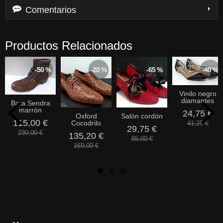
Comentarios
Productos Relacionados
-50 %
-20 %
-65 %
-40 %
Vinilo negro
diamantes
Bota Sendra
marrón
24,75 €
Oxford
Salón cordón
115,00 €
Cocodrilo
41,25 €
29,75 €
230,00 €
135,20 €
85,00 €
169,00 €